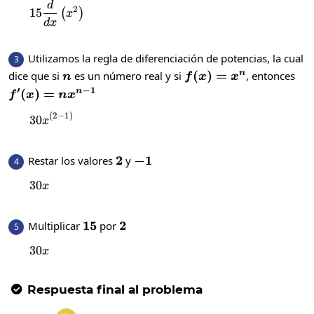
d
15\frac{d}{dx}\left(x^2\right)
2
15
(
)
x
d
x
Utilizamos la regla de diferenciación de potencias, la cual
3
n
f(x)
(
)
=
dice que si
es un número real y si
, entonces
n
n
f
x
x
=
′
−
1
f'(x) =
(
)
=
n
f
x
n
x
x^n
nx^{n-
(
2
−
1
)
30x^{\left(2-1\right)}
30
x
1}
2
2
-1
−
1
Restar los valores
y
4
30
30x
x
15
15
2
2
Multiplicar
por
5
30
30x
x
Respuesta final al problema
