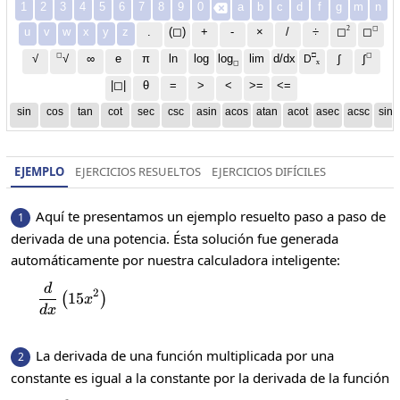
1
2
3
4
5
6
7
8
9
0
a
b
c
d
f
g
m
n

2
◻
u
v
w
x
y
z
.
(◻)
+
-
×
/
÷
◻
◻
◻
□
◻
√
∞
e
π
ln
log
log
lim
d/dx
∫
√
∫
D
x
◻
|◻|
θ
=
>
<
>=
<=
sin
cos
tan
cot
sec
csc
asin
acos
atan
acot
asec
acsc
sinh
EJEMPLO
EJERCICIOS RESUELTOS
EJERCICIOS DIFÍCILES
Aquí te presentamos un ejemplo resuelto paso a paso de
1
derivada de una potencia. Ésta solución fue generada
automáticamente por nuestra calculadora inteligente:
d
\frac{d}{dx}\left(15x^2\right)
2
15
(
)
x
d
x
La derivada de una función multiplicada por una
2
constante es igual a la constante por la derivada de la función