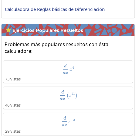
Calculadora de Reglas básicas de Diferenciación
Ejercicios Populares Resueltos

Problemas más populares resueltos con ésta
calculadora:
\frac{d}{dx}\:x^4
d
4
x
d
x
73 vistas
\frac{d}{dx}\left(x^{11}\right)
d
11
(
)
x
d
x
46 vistas
\frac{d}{dx}x^{-2}
d
−
2
x
d
x
29 vistas