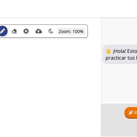
Zoom: 100%

🖐 ¡Hola! Est
practicar tus
R