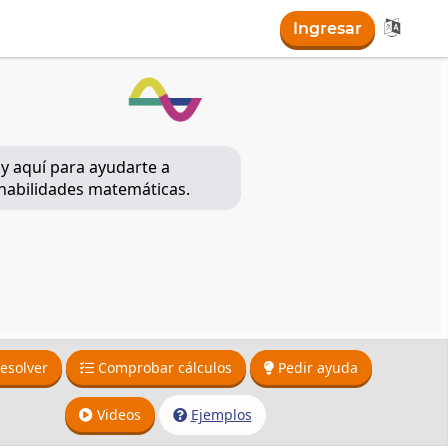

Ingresar
oy aquí para ayudarte a
 habilidades matemáticas.
esolver
Comprobar cálculos
Pedir ayuda
Videos
Ejemplos