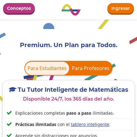
Conceptos
Ingresar
Premium. Un Plan para Todos.
Para Estudiantes
Para Estudiantes
Para Profesores
Tu Tutor Inteligente de Matemáticas

Disponible 24/7, los 365 días del año.

Explicaciones completas
paso a paso
ilimitadas.

Prácticas ilimitadas
con el
tablero inteligente
.

Aprende sin distracciones por anuncios.