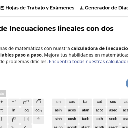
Hojas de Trabajo y Exámenes
Generador de Dia


de Inecuaciones lineales con dos
emas de matemáticas con nuestra
calculadora de Inecuaci
riables paso a paso
. Mejora tus habilidades en matemática
 de problemas difíciles.
Encuentra todas nuestras calculado
xto
2
◻
÷
√
◻
sin
cos
tan
cot
sec
cs
◻
◻
π
ln
log
log
asin
acos
atan
acot
asec
ac
◻
◻
∫
|◻|
θ
sinh
cosh
tanh
coth
sech
cs
∫
<
>=
<=
asinh
acosh
atanh
acoth
asech
acs