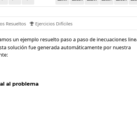
ios Resueltos
Ejercicios Difíciles

amos un ejemplo resuelto paso a paso de inecuaciones line
Ésta solución fue generada automáticamente por nuestra
nte:
al al problema