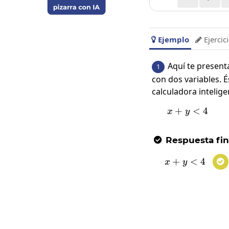
Ejemplo
Ejercic


Aquí te present
1
con dos variables. 
calculadora intelige
+
x+y<4
<
4
x
y
Respuesta fin

+
x+y<4
<
4
x
y
