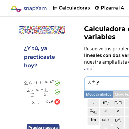
Calculadoras
Pizarra IA


Calculadora 
variables
Resuelve tus probl
lineales con dos va
nuestra amplia lista
aquí
.
x
+
y
Modo simbólico
Modo te
.
(◻)
◻/◻
◻
∞
e
√
◻
□
lim
d/dx
D
x
=
>