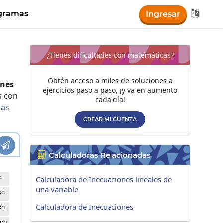

gramas
Ingresar
¿Tienes dificultades con matemáticas?
Obtén acceso a miles de soluciones a
ones
ejercicios paso a paso, ¡y va en aumento
s con
cada día!
ras
CREAR MI CUENTA

Calculadoras Relacionadas

c
Calculadora de Inecuaciones lineales de
una variable
sc
Calculadora de Inecuaciones
ch
ch