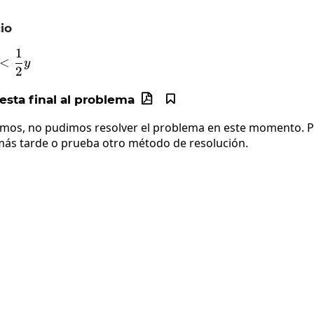
io
1
2x-5<\frac{1}{2}y
<
y
2
sta final al problema


imos, no pudimos resolver el problema en este momento. Po
más tarde o prueba otro método de resolución.