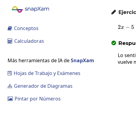
Ejercic

2
−
5
x
Conceptos

Calculadoras

Respue

Lo sent
Más herramientas de IA de
SnapXam
vuelve 
Hojas de Trabajo y Exámenes

Generador de Diagramas

Pintar por Números
