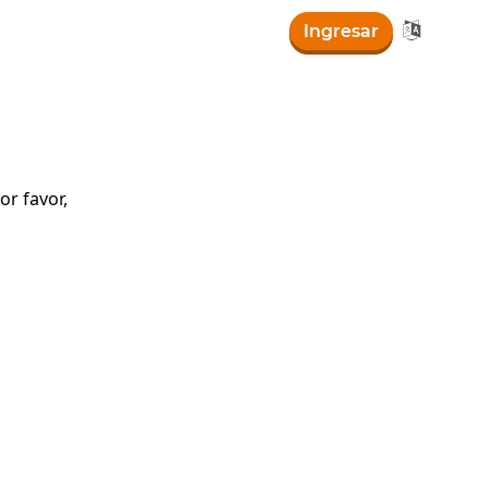

Ingresar
r favor,