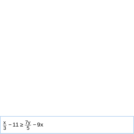
x
7
y
−
1
1
≥
−
9
x
3
5