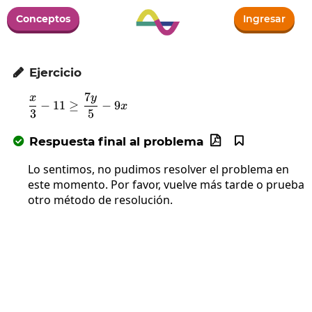
Conceptos
Ingresar
Ejercicio

7
x
y
\frac{x}{3}-11\ge\frac{7y}{5}-9x
−
11
≥
−
9
x
3
5
Respuesta final al problema



Lo sentimos, no pudimos resolver el problema en
este momento. Por favor, vuelve más tarde o prueba
otro método de resolución.