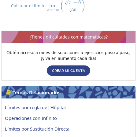
−
6
4
\lim_{x\to-\infty}\left(\frac
(
)
x
Calcular el límite
l
i
m
→
−
∞
x
x
¿Tienes dificultades con matemáticas?
Obtén acceso a miles de soluciones a ejercicios paso a paso,
¡y va en aumento cada día!
CREAR MI CUENTA
Temas Relacionados

Límites por regla de l'Hôpital
Operaciones con Infinito
Límites por Sustitución Directa