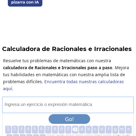
Calculadora de Racionales e Irracionales
Resuelve tus problemas de matemáticas con nuestra
calculadora de Racionales e Irracionales paso a paso
. Mejora
tus habilidades en matemáticas con nuestra amplia lista de
problemas difíciles.
Encuentra todas nuestras calculadoras
aquí
.
I
n
g
r
e
s
a
u
n
e
j
e
r
c
i
c
i
o
o
e
x
p
r
e
s
i
ó
n
m
a
t
e
m
á
t
i
c
a
Go!
1
2
3
4
5
6
7
8
9
0
a
b
c
d
f
g
m
n
