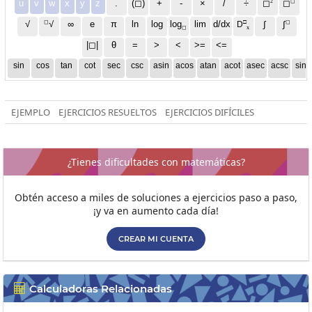
2
◻
u
v
w
x
y
z
.
(◻)
+
-
×
/
÷
◻
◻
◻
□
◻
√
∞
e
π
ln
log
log
lim
d/dx
∫
√
∫
D
x
◻
|◻|
θ
=
>
<
>=
<=
sin
cos
tan
cot
sec
csc
asin
acos
atan
acot
asec
acsc
sinh
EJEMPLO
EJERCICIOS RESUELTOS
EJERCICIOS DIFÍCILES
¿Tienes dificultades con matemáticas?
Obtén acceso a miles de soluciones a ejercicios paso a paso,
¡y va en aumento cada día!
CREAR MI CUENTA
Calculadoras Relacionadas
