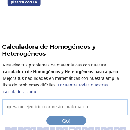
Calculadora de Homogéneos y
Heterogéneos
Resuelve tus problemas de matemáticas con nuestra
calculadora de Homogéneos y Heterogéneos paso a paso
.
Mejora tus habilidades en matemáticas con nuestra amplia
lista de problemas difíciles.
Encuentra todas nuestras
calculadoras aquí
.
I
n
g
r
e
s
a
u
n
e
j
e
r
c
i
c
i
o
o
e
x
p
r
e
s
i
ó
n
m
a
t
e
m
á
t
i
c
a
Go!