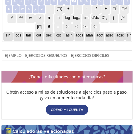
1
2
3
4
5
6
7
8
9
0
a
b
c
d
f
g
m
n

2
◻
u
v
w
x
y
z
.
(◻)
+
-
×
/
÷
◻
◻
◻
□
◻
√
∞
e
π
ln
log
log
lim
d/dx
∫
√
∫
D
x
◻
|◻|
θ
=
>
<
>=
<=
sin
cos
tan
cot
sec
csc
asin
acos
atan
acot
asec
acsc
sinh
EJEMPLO
EJERCICIOS RESUELTOS
EJERCICIOS DIFÍCILES
¿Tienes dificultades con matemáticas?
Obtén acceso a miles de soluciones a ejercicios paso a paso,
¡y va en aumento cada día!
CREAR MI CUENTA
Calculadoras Relacionadas
