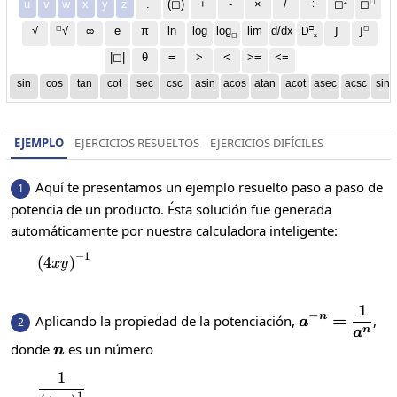
2
◻
u
v
w
x
y
z
.
(◻)
+
-
×
/
÷
◻
◻
◻
□
◻
√
∞
e
π
ln
log
log
lim
d/dx
∫
√
∫
D
x
◻
|◻|
θ
=
>
<
>=
<=
sin
cos
tan
cot
sec
csc
asin
acos
atan
acot
asec
acsc
sinh
EJEMPLO
EJERCICIOS RESUELTOS
EJERCICIOS DIFÍCILES
Aquí te presentamos un ejemplo resuelto paso a paso de
1
potencia de un producto. Ésta solución fue generada
automáticamente por nuestra calculadora inteligente:
−
1
\left(4xy\right)^{-1}
(
4
)
x
y
1
\displaystyl
−
=
n
Aplicando la propiedad de la potenciación,
,
2
a
a^{-
n
a
n
donde
es un número
n}=\frac{1
n
{a^n}
1
\frac{1}{\left(4xy\right)^{1}}
1