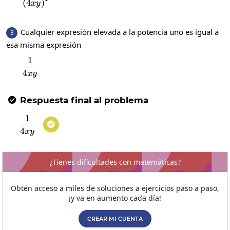
(
4
)
x
y
Cualquier expresión elevada a la potencia uno es igual a
3
esa misma expresión
1
\frac{1}{4xy}
4
x
y
Respuesta final al problema

1
\frac{1}{4xy}

4
x
y
¿Tienes dificultades con matemáticas?
Obtén acceso a miles de soluciones a ejercicios paso a paso,
¡y va en aumento cada día!
CREAR MI CUENTA