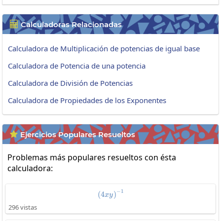
Calculadoras Relacionadas

Calculadora de Multiplicación de potencias de igual base
Calculadora de Potencia de una potencia
Calculadora de División de Potencias
Calculadora de Propiedades de los Exponentes
Ejercicios Populares Resueltos

Problemas más populares resueltos con ésta
calculadora:
−
1
\left(4xy\right)^{-1}
(
4
)
x
y
296 vistas