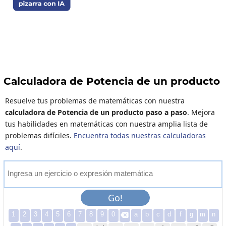
Calculadora de Potencia de un producto
Resuelve tus problemas de matemáticas con nuestra
calculadora de Potencia de un producto paso a paso
. Mejora
tus habilidades en matemáticas con nuestra amplia lista de
problemas difíciles.
Encuentra todas nuestras calculadoras
aquí
.
I
n
g
r
e
s
a
u
n
e
j
e
r
c
i
c
i
o
o
e
x
p
r
e
s
i
ó
n
m
a
t
e
m
á
t
i
c
a
Go!
1
2
3
4
5
6
7
8
9
0
a
b
c
d
f
g
m
n
