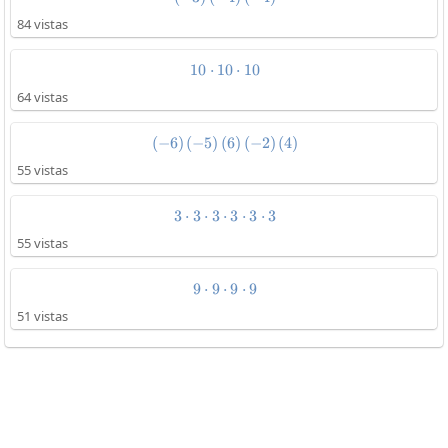
84 vistas
10
⋅
10
10\cdot10\cdot10
⋅
10
64 vistas
(
−
6
)
(
−
5
)
(
\left(-6\right)\left(-5\right)\lef
6
)
(
−
2
)
(
4
)
55 vistas
3
⋅
3
⋅
3
⋅
3\cdot3\cdot3\cdot3\cdot3\cdo
3
⋅
3
⋅
3
55 vistas
9
⋅
9
⋅
9\cdot9\cdot9\cdot9
9
⋅
9
51 vistas