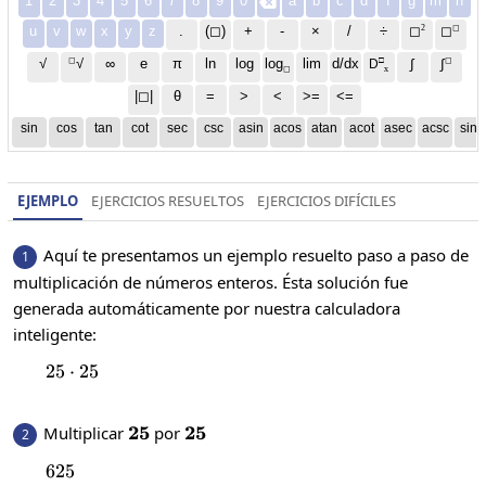
1
2
3
4
5
6
7
8
9
0
a
b
c
d
f
g
m
n

2
◻
u
v
w
x
y
z
.
(◻)
+
-
×
/
÷
◻
◻
◻
□
◻
√
∞
e
π
ln
log
log
lim
d/dx
∫
√
∫
D
x
◻
|◻|
θ
=
>
<
>=
<=
sin
cos
tan
cot
sec
csc
asin
acos
atan
acot
asec
acsc
sinh
EJEMPLO
EJERCICIOS RESUELTOS
EJERCICIOS DIFÍCILES
Aquí te presentamos un ejemplo resuelto paso a paso de
1
multiplicación de números enteros. Ésta solución fue
generada automáticamente por nuestra calculadora
inteligente:
25
⋅
25\cdot25
25
25
25
25
25
Multiplicar
por
2
625
625