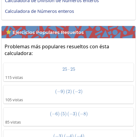
Calculadora de División de Números enteros
Calculadora de Números enteros
Ejercicios Populares Resueltos

Problemas más populares resueltos con ésta
calculadora:
25
⋅
25\cdot25
25
115 vistas
(
−
9
)
(
2
\left(-9\right)\left(2\right)\left
)
(
−
2
)
105 vistas
(
−
6
)
(
5
)
(
\left(-6\right)\left(5\right)\left
−
3
)
(
−
8
)
85 vistas
(
−
3
)
(
−
\left(-3\right)\left(-4\right)\lef
4
)
(
−
4
)