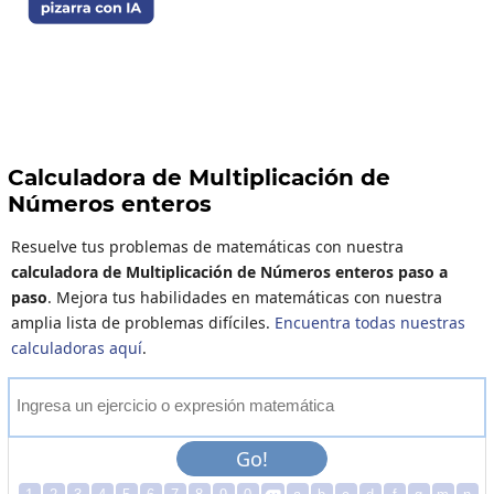
Calculadora de Multiplicación de
Números enteros
Resuelve tus problemas de matemáticas con nuestra
calculadora de Multiplicación de Números enteros paso a
paso
. Mejora tus habilidades en matemáticas con nuestra
amplia lista de problemas difíciles.
Encuentra todas nuestras
calculadoras aquí
.
I
n
g
r
e
s
a
u
n
e
j
e
r
c
i
c
i
o
o
e
x
p
r
e
s
i
ó
n
m
a
t
e
m
á
t
i
c
a
Go!