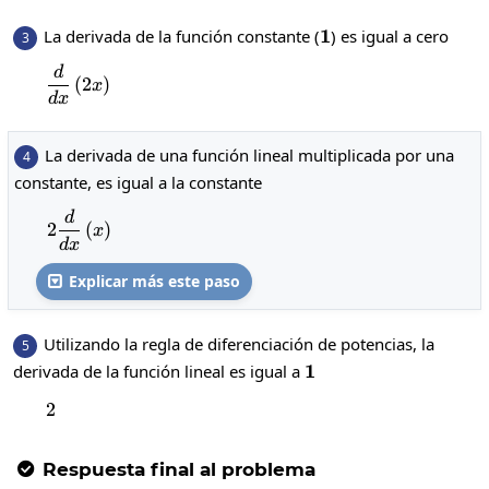
1
1
La derivada de la función constante (
) es igual a cero
3
d
\frac{d}{dx}\left(2x\right)
(
2
)
x
d
x
La derivada de una función lineal multiplicada por una
4
constante, es igual a la constante
d
2\frac{d}{dx}\left(x\right)
2
(
)
x
d
x
Explicar más este paso

Utilizando la regla de diferenciación de potencias, la
5
1
1
derivada de la función lineal es igual a
2
2
Respuesta final al problema
