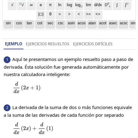
◻
□
◻
√
∞
e
π
ln
log
log
lim
d/dx
∫
√
∫
D
x
◻
|◻|
θ
=
>
<
>=
<=
sin
cos
tan
cot
sec
csc
asin
acos
atan
acot
asec
acsc
sinh
EJEMPLO
EJERCICIOS RESUELTOS
EJERCICIOS DIFÍCILES
Aquí te presentamos un ejemplo resuelto paso a paso de
1
derivada. Ésta solución fue generada automáticamente por
nuestra calculadora inteligente:
d
\frac{d}{dx}\left(2x+1\right)
(
2
+
1
)
x
d
x
La derivada de la suma de dos o más funciones equivale
2
a la suma de las derivadas de cada función por separado
d
d
\frac{d}{dx}\left(2x\right)+\frac{d}{dx}\
(
2
)
+
(
1
)
x
d
x
d
x