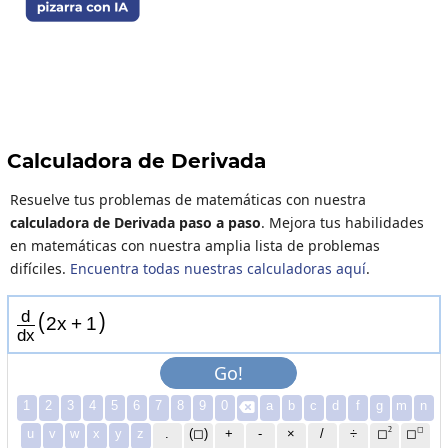
Calculadora de Derivada
Resuelve tus problemas de matemáticas con nuestra
calculadora de Derivada paso a paso
. Mejora tus habilidades
en matemáticas con nuestra amplia lista de problemas
difíciles.
Encuentra todas nuestras calculadoras aquí
.
d
(
)
2
x
+
1
d
x
Go!
1
2
3
4
5
6
7
8
9
0
a
b
c
d
f
g
m
n

2
◻
u
v
w
x
y
z
.
(◻)
+
-
×
/
÷
◻
◻