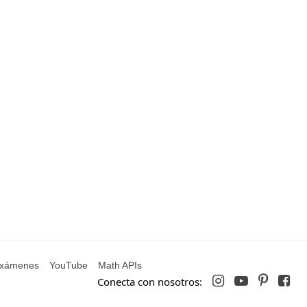
 Exámenes
YouTube
Math APIs




Conecta con nosotros: