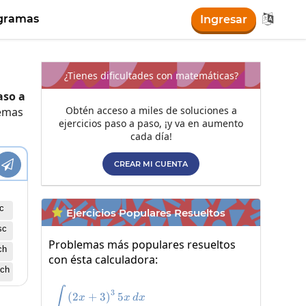

gramas
Ingresar
¿Tienes dificultades con matemáticas?
aso a
Obtén acceso a miles de soluciones a
lemas
ejercicios paso a paso, ¡y va en aumento
cada día!

CREAR MI CUENTA
c
Ejercicios Populares Resueltos

sc
Problemas más populares resueltos
ch
con ésta calculadora:
ch
\int\left(2x+3\right)^35x\:dx
∫
3
(
2
+
3
)
5
x
x
d
x