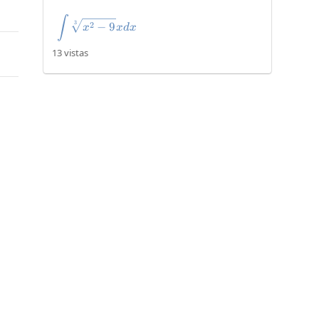
\int\sqrt[3]{x^2-9}xdx
∫
3
2
−
9
x
x
d
x
13 vistas