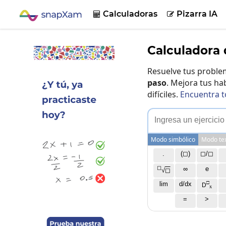
Calculadoras
Pizarra IA


Calculadora 
Resuelve tus probl
paso
. Mejora tus ha
difíciles.
Encuentra t
I
n
g
r
e
s
a
u
n
e
j
e
r
c
i
c
i
o
Modo simbólico
Modo te
.
(◻)
◻/◻
◻
∞
e
√
◻
□
lim
d/dx
D
x
=
>