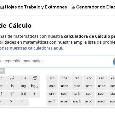
Hojas de Trabajo y Exámenes
Generador de Dia


de Cálculo
emas de matemáticas con nuestra
calculadora de Cálculo p
bilidades en matemáticas con nuestra amplia lista de prob
odas nuestras calculadoras aquí
.
o
e
x
p
r
e
s
i
ó
n
m
a
t
e
m
á
t
i
c
a
xto
2
◻
÷
√
◻
sin
cos
tan
cot
sec
cs
◻
◻
π
ln
log
log
asin
acos
atan
acot
asec
ac
◻
◻
∫
|◻|
θ
sinh
cosh
tanh
coth
sech
cs
∫
<
>=
<=
asinh
acosh
atanh
acoth
asech
acs