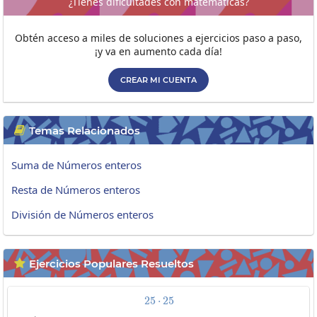
¿Tienes dificultades con matemáticas?
Obtén acceso a miles de soluciones a ejercicios paso a paso,
¡y va en aumento cada día!
CREAR MI CUENTA
Temas Relacionados

Suma de Números enteros
Resta de Números enteros
División de Números enteros
Ejercicios Populares Resueltos

2
5
⋅
25\cdot25
2
5