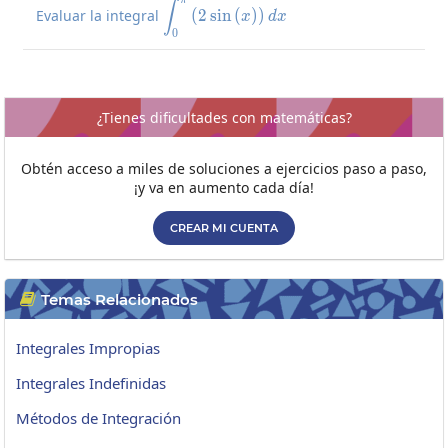
π
\int_0^{\pi}\left(2\sin\left(
∫
Evaluar la integral
(
2
s
i
n
(
)
)
x
d
x
0
¿Tienes dificultades con matemáticas?
Obtén acceso a miles de soluciones a ejercicios paso a paso,
¡y va en aumento cada día!
CREAR MI CUENTA
Temas Relacionados

Integrales Impropias
Integrales Indefinidas
Métodos de Integración