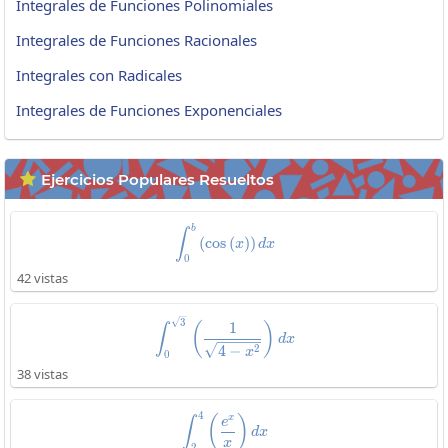
Integrales de Funciones Polinomiales
Integrales de Funciones Racionales
Integrales con Radicales
Integrales de Funciones Exponenciales
Ejercicios Populares Resueltos

b
\int_0^b\left(\cos\left(x\right)
∫
(
c
o
s
(
)
)
x
d
x
0
42 vistas
\int_0^{\sqrt{3}}\left(\frac{1}
3
1
(
)
∫
d
x
2
4
−
x
0
38 vistas
4
\int_2^4\left(\frac{e^x}{x}\rig
x
(
)
e
∫
d
x
x
2