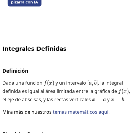
Integrales Definidas
Definición
Dada una función
(
f(x)
)
y un intervalo
[
,
[a,b]
]
, la integral
f
x
a
b
definida es igual al área limitada entre la gráfica de
(
f(x)
)
,
f
x
el eje de abscisas, y las rectas verticales
=
x=a
y
=
x=b
.
x
a
x
b
Mira más de nuestros
temas matemáticos aquí
.