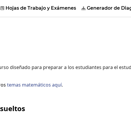
Hojas de Trabajo y Exámenes
Generador de Dia


rso diseñado para preparar a los estudiantes para el estud
ros
temas matemáticos aquí
.
esueltos
}{8}+\frac{5}{8}