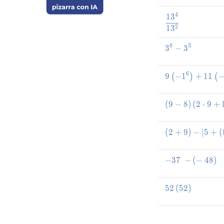
4
1
3
\frac{13^4}{
2
1
3
8
3
3
−
3^8-3^3
3
6
9
−
1
+
1
1
9
(
)
(
(
9
−
8
)
(
2
\left(
⋅
9
+
(
2
+
9
)
−
∣
5
+
\l
(
−
3
7
−
-37\:-\l
(
−
4
8
)
5
2
(
52\left(52\
5
2
)