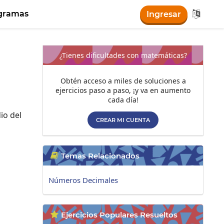

gramas
Ingresar
¿Tienes dificultades con matemáticas?
Obtén acceso a miles de soluciones a
ejercicios paso a paso, ¡y va en aumento
cada día!
io del
CREAR MI CUENTA
Temas Relacionados

Números Decimales
Ejercicios Populares Resueltos
