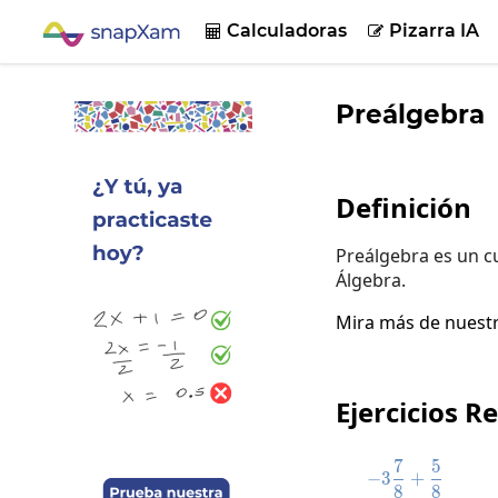
Calculadoras
Pizarra IA


Preálgebra
Definición
Preálgebra es un cu
Álgebra.
Mira más de nuest
Ejercicios R
7
5
-3\frac{7
−
3
+
8
8