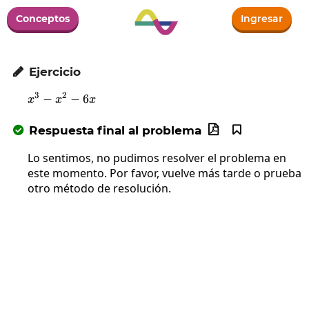
Conceptos
Ingresar
Ejercicio

3
2
−
x^3-x^2-6x
−
6
x
x
x
Respuesta final al problema



Lo sentimos, no pudimos resolver el problema en
este momento. Por favor, vuelve más tarde o prueba
otro método de resolución.