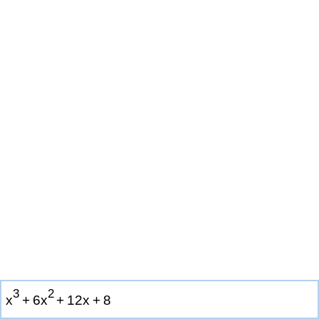
3
2
x
+
6
x
+
1
2
x
+
8