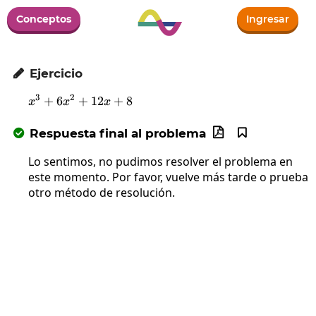
Conceptos
Ingresar
Ejercicio

3
2
+
6
+
x^3+6x^2+12x+8
12
+
8
x
x
x
Respuesta final al problema



Lo sentimos, no pudimos resolver el problema en
este momento. Por favor, vuelve más tarde o prueba
otro método de resolución.