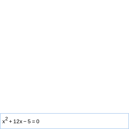
2
x
+
1
2
x
−
5
=
0