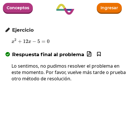
Conceptos
Ingresar
Ejercicio

2
+
12
x^2+12x-5=0
−
5
=
0
x
x
Respuesta final al problema



Lo sentimos, no pudimos resolver el problema en
este momento. Por favor, vuelve más tarde o prueba
otro método de resolución.