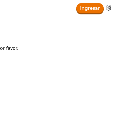

Ingresar
r favor,