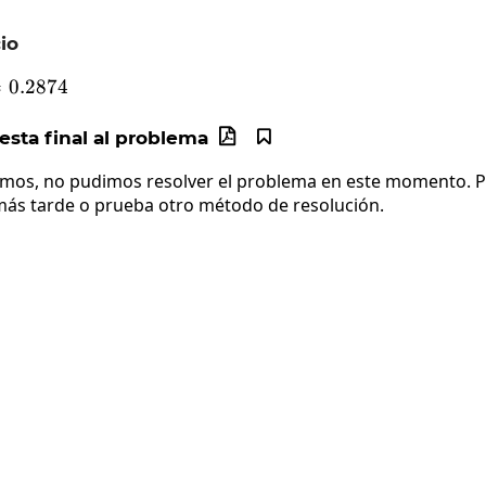
io
=
sinx\:=0.2874
0.2874
sta final al problema


imos, no pudimos resolver el problema en este momento. Po
más tarde o prueba otro método de resolución.