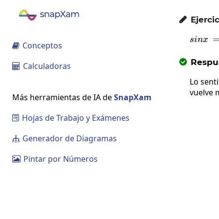
Ejercic

s
in
x
Conceptos

Respue

Calculadoras

Lo sent
vuelve 
Más herramientas de IA de
SnapXam
Hojas de Trabajo y Exámenes

Generador de Diagramas

Pintar por Números
