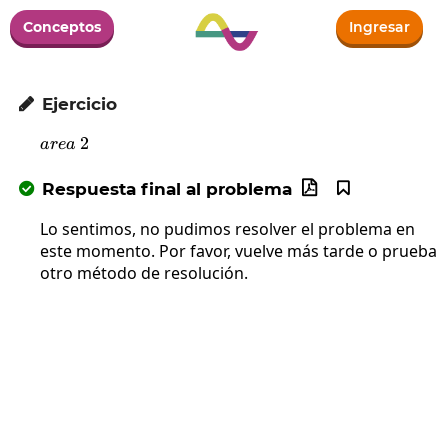
Conceptos
Ingresar
Ejercicio

area\:2
2
a
re
a
Respuesta final al problema



Lo sentimos, no pudimos resolver el problema en
este momento. Por favor, vuelve más tarde o prueba
otro método de resolución.