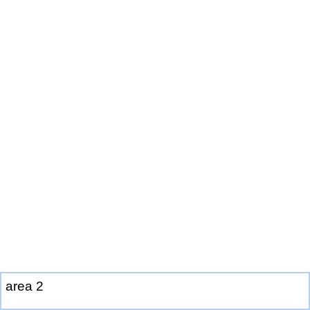
a
r
e
a
2