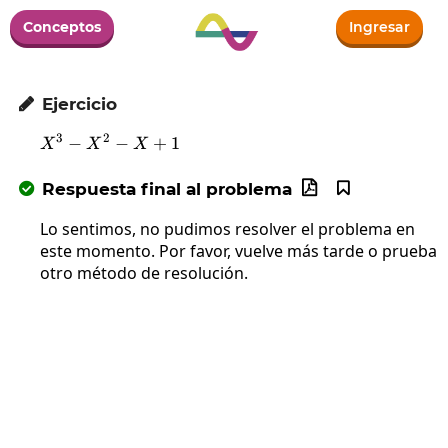
Conceptos
Ingresar
Ejercicio

3
2
−
X^3-X^2-X+1
−
+
1
X
X
X
Respuesta final al problema



Lo sentimos, no pudimos resolver el problema en
este momento. Por favor, vuelve más tarde o prueba
otro método de resolución.