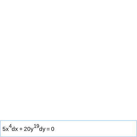
4
1
9
5
x
d
x
+
2
0
y
d
y
=
0