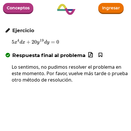
Conceptos
Ingresar
Ejercicio

4
19
5
+
20
5x^4dx+20y^{19}dy=0
=
0
x
d
x
y
d
y
Respuesta final al problema



Lo sentimos, no pudimos resolver el problema en
este momento. Por favor, vuelve más tarde o prueba
otro método de resolución.