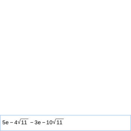
√
√
5
e
−
4
1
1
−
3
e
−
1
0
1
1