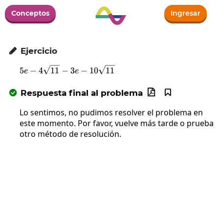
Conceptos
Ingresar
Ejercicio

5e-4\sqrt{11}-3e-10\sqrt{11}
5
−
4
11
−
3
−
10
11
e
e
Respuesta final al problema



Lo sentimos, no pudimos resolver el problema en
este momento. Por favor, vuelve más tarde o prueba
otro método de resolución.