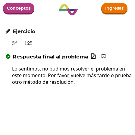
Conceptos
Ingresar
Ejercicio

x
5
=
5^x=125
125
Respuesta final al problema



Lo sentimos, no pudimos resolver el problema en
este momento. Por favor, vuelve más tarde o prueba
otro método de resolución.