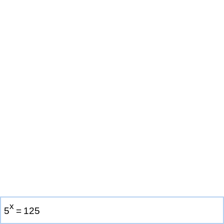
x
5
=
1
2
5