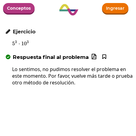
Conceptos
Ingresar
Ejercicio

3
3
5
⋅
5^3\cdot10^3
1
0
Respuesta final al problema



Lo sentimos, no pudimos resolver el problema en
este momento. Por favor, vuelve más tarde o prueba
otro método de resolución.