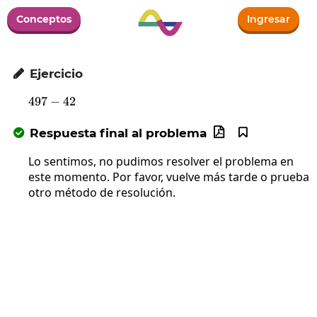
Conceptos
Ingresar
Ejercicio

497
−
497-42
42
Respuesta final al problema



Lo sentimos, no pudimos resolver el problema en
este momento. Por favor, vuelve más tarde o prueba
otro método de resolución.