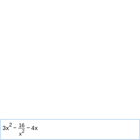
2
1
6
3
x
−
−
4
x
2
x