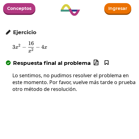
Conceptos
Ingresar
Ejercicio

16
3x^2-\frac{16}{x^2}-4x
2
3
−
−
4
x
x
2
x
Respuesta final al problema



Lo sentimos, no pudimos resolver el problema en
este momento. Por favor, vuelve más tarde o prueba
otro método de resolución.