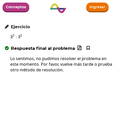
Conceptos
Ingresar
Ejercicio

2
2
3
⋅
3^2\cdot3^2
3
Respuesta final al problema



Lo sentimos, no pudimos resolver el problema en
este momento. Por favor, vuelve más tarde o prueba
otro método de resolución.