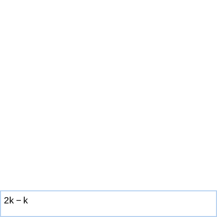
2
k
−
k