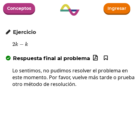
Conceptos
Ingresar
Ejercicio

2
−
2k-k
k
k
Respuesta final al problema



Lo sentimos, no pudimos resolver el problema en
este momento. Por favor, vuelve más tarde o prueba
otro método de resolución.