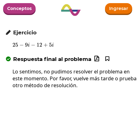
Conceptos
Ingresar
Ejercicio

25
−
9
−
25-9i-12+5i
12
+
5
i
i
Respuesta final al problema



Lo sentimos, no pudimos resolver el problema en
este momento. Por favor, vuelve más tarde o prueba
otro método de resolución.