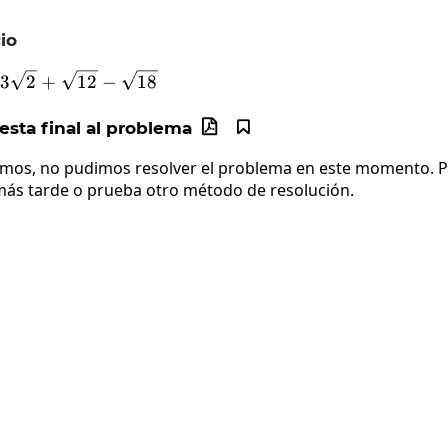
io
2\sqrt{3}+3\sqrt{2}+\sqrt{12}-\sqrt{18}
3
2
+
12
−
18
sta final al problema


imos, no pudimos resolver el problema en este momento. Po
más tarde o prueba otro método de resolución.