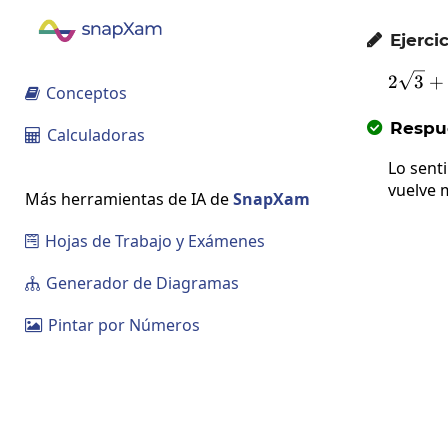
Ejercic

2
3
+
Conceptos

Respue

Calculadoras

Lo sent
vuelve 
Más herramientas de IA de
SnapXam
Hojas de Trabajo y Exámenes

Generador de Diagramas

Pintar por Números
