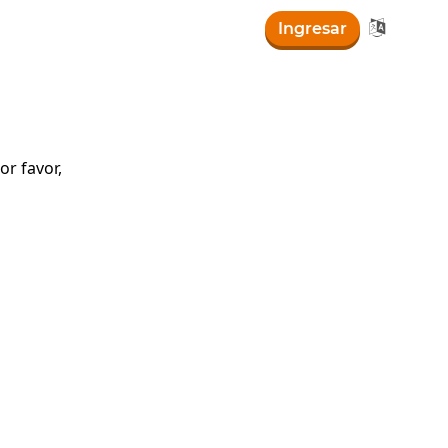

Ingresar
r favor,