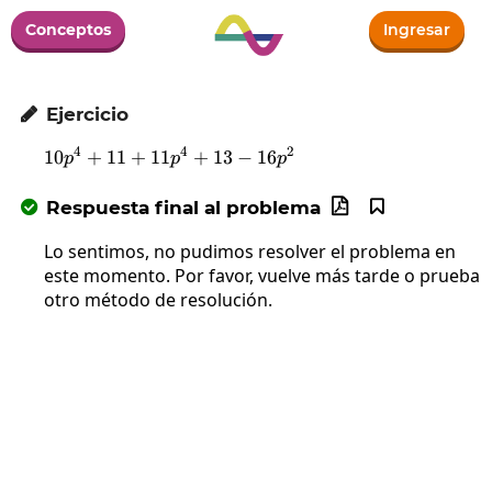
Conceptos
Ingresar
Ejercicio

4
4
2
10
+
11
+
11
10p^4+11+11p^4+13-16p^2
+
13
−
16
p
p
p
Respuesta final al problema



Lo sentimos, no pudimos resolver el problema en
este momento. Por favor, vuelve más tarde o prueba
otro método de resolución.