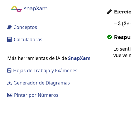
Ejercic

−
3
(
2
-
c
Conceptos

Respue

Calculadoras

Lo sent
vuelve 
Más herramientas de IA de
SnapXam
Hojas de Trabajo y Exámenes

Generador de Diagramas

Pintar por Números
