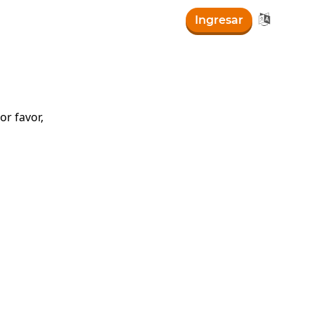

Ingresar
r favor,