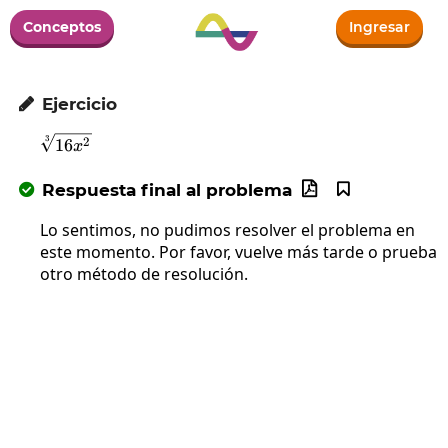
Conceptos
Ingresar
Ejercicio

3
\sqrt[3]{16x^2}
2
16
x
Respuesta final al problema



Lo sentimos, no pudimos resolver el problema en
este momento. Por favor, vuelve más tarde o prueba
otro método de resolución.