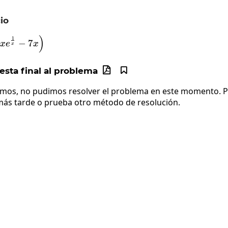
io
)
\lim_{x\to\infty}\left(7xe^{\frac{1}{x}}-7x\right
1
−
7
x
e
x
x
sta final al problema


imos, no pudimos resolver el problema en este momento. Po
más tarde o prueba otro método de resolución.