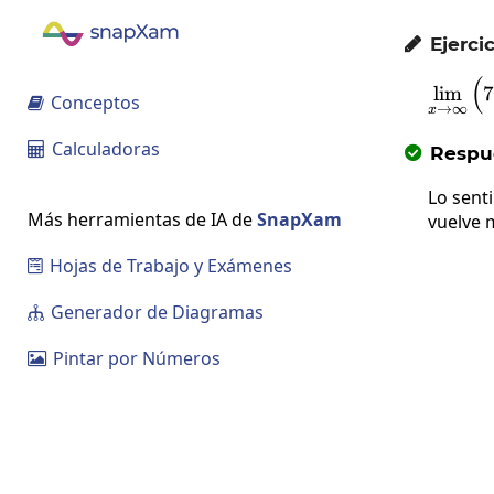
Ejercic

(
l
i
m
7
Conceptos

→
∞
x
Calculadoras

Respue

Lo sent
Más herramientas de IA de
SnapXam
vuelve 
Hojas de Trabajo y Exámenes

Generador de Diagramas

Pintar por Números
