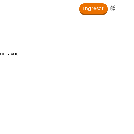

Ingresar
)
r favor,