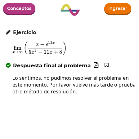
Conceptos
Ingresar
Ejercicio

13
−
x
\lim_{x\to\infty}\left(\frac{x-e^{13x}
(
)
x
e
l
i
m
2
5
−
11
+
8
x
x
→
∞
x
Respuesta final al problema



Lo sentimos, no pudimos resolver el problema en
este momento. Por favor, vuelve más tarde o prueba
otro método de resolución.