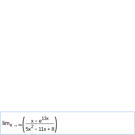
(
)
1
3
x
x
−
e
lim
x
→
∞
2
5
x
−
1
1
x
+
8