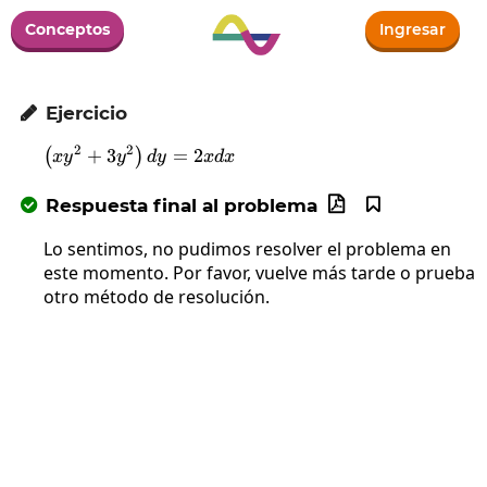
Conceptos
Ingresar
Ejercicio

2
2
+
3
\left(xy^2+3y^2\right)dy=2xdx
=
2
(
)
x
y
y
d
y
x
d
x
Respuesta final al problema



Lo sentimos, no pudimos resolver el problema en
este momento. Por favor, vuelve más tarde o prueba
otro método de resolución.