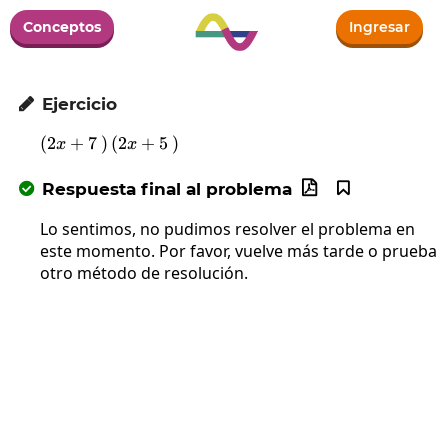
Conceptos
Ingresar
Ejercicio

(
2
+
7
)
\left(2x+7\:\right)\left(2x+5\:\right)
(
2
+
5
)
x
x
Respuesta final al problema



Lo sentimos, no pudimos resolver el problema en
este momento. Por favor, vuelve más tarde o prueba
otro método de resolución.