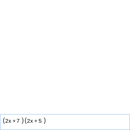
(
)
(
)
2
x
+
7
2
x
+
5