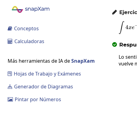
Ejercic

\
∫
4
x
e
Conceptos

Calculadoras

Respue

Lo sent
Más herramientas de IA de
SnapXam
vuelve 
Hojas de Trabajo y Exámenes

Generador de Diagramas

Pintar por Números
