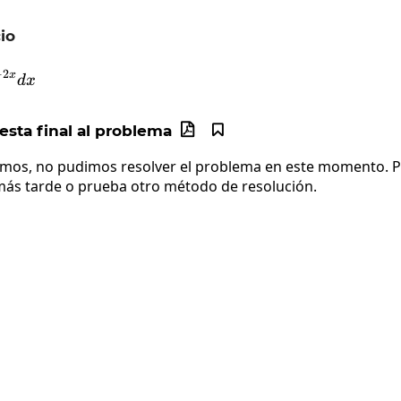
io
int4xe^{-2x}dx
−
2
x
d
x
sta final al problema


imos, no pudimos resolver el problema en este momento. Po
más tarde o prueba otro método de resolución.