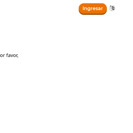

Ingresar
r favor,