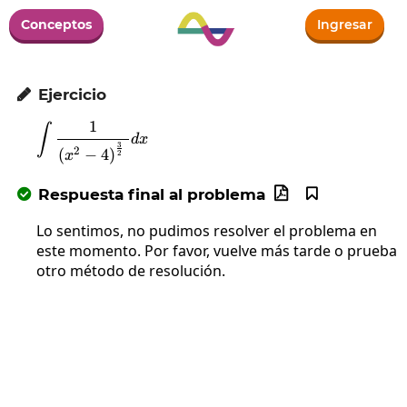
Conceptos
Ingresar
Ejercicio

1
∫
\int\frac{1}{\left(x^2-4\right)^{\frac{3}{
d
x
3
2
(
−
4
)
x
2
Respuesta final al problema



Lo sentimos, no pudimos resolver el problema en
este momento. Por favor, vuelve más tarde o prueba
otro método de resolución.