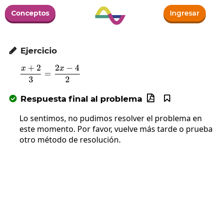
Conceptos
Ingresar
Ejercicio

+
2
2
−
4
x
x
\frac{x+2}{3}=\frac{2x-4}{2}
=
3
2
Respuesta final al problema



Lo sentimos, no pudimos resolver el problema en
este momento. Por favor, vuelve más tarde o prueba
otro método de resolución.