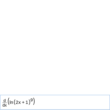
(
)
9
d
(
)
l
n
2
x
+
1
d
x