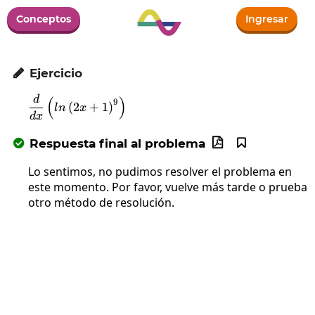
Conceptos
Ingresar
Ejercicio

d
(
\frac{d}{dx}\left(ln\left(2x+1\right)^9\r
)
9
(
2
+
1
)
l
n
x
d
x
Respuesta final al problema



Lo sentimos, no pudimos resolver el problema en
este momento. Por favor, vuelve más tarde o prueba
otro método de resolución.