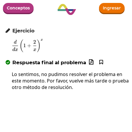
Conceptos
Ingresar
Ejercicio

x
2
\frac{d}{dx}\left(1+\frac{2}{x}\right)^x
(
)
d
1
+
d
x
x
Respuesta final al problema



Lo sentimos, no pudimos resolver el problema en
este momento. Por favor, vuelve más tarde o prueba
otro método de resolución.