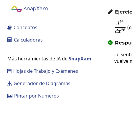
Ejercic

26
d
(
Conceptos
c

26
d
x
Calculadoras

Respue

Lo sent
Más herramientas de IA de
SnapXam
vuelve 
Hojas de Trabajo y Exámenes

Generador de Diagramas

Pintar por Números
