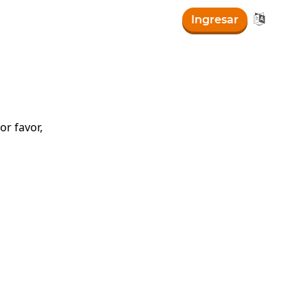

Ingresar
r favor,