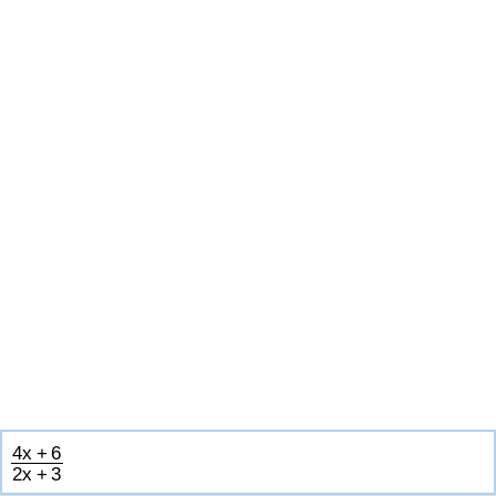
4
x
+
6
2
x
+
3