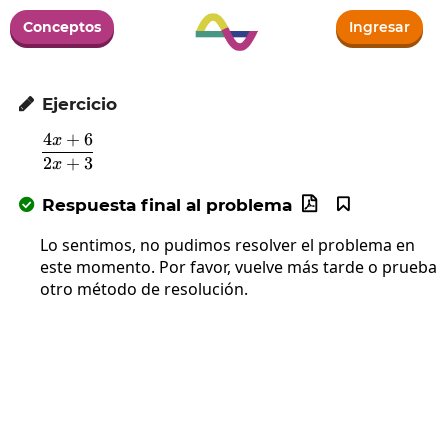
Conceptos
Ingresar
Ejercicio

4
+
6
x
\frac{4x+6}{2x+3}
2
+
3
x
Respuesta final al problema



Lo sentimos, no pudimos resolver el problema en
este momento. Por favor, vuelve más tarde o prueba
otro método de resolución.