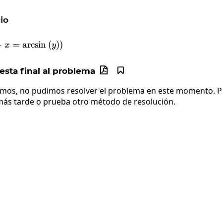
io
\frac{d}{dx}\left(y-x=\arcsin\left(y\right)\right
−
=
a
r
c
s
i
n
(
)
)
x
y
sta final al problema


imos, no pudimos resolver el problema en este momento. Po
más tarde o prueba otro método de resolución.