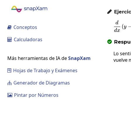
Ejercic

d
(
Conceptos
y

d
x
Calculadoras

Respue

Lo sent
Más herramientas de IA de
SnapXam
vuelve 
Hojas de Trabajo y Exámenes

Generador de Diagramas

Pintar por Números
