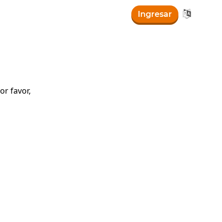

Ingresar
)
r favor,