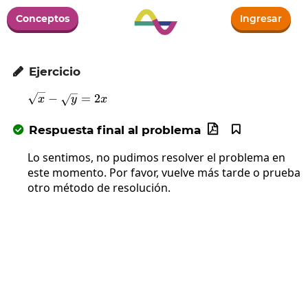
Conceptos
Ingresar
Ejercicio

−
\sqrt{x}-\sqrt{y}=2x
=
2
x
y
x
Respuesta final al problema



Lo sentimos, no pudimos resolver el problema en
este momento. Por favor, vuelve más tarde o prueba
otro método de resolución.