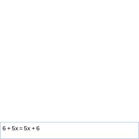
6
+
5
x
=
5
x
+
6