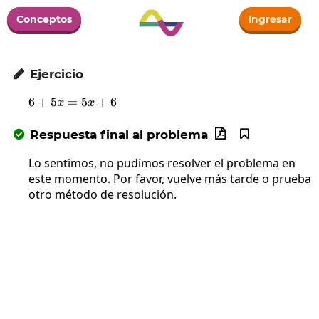
Conceptos
Ingresar
Ejercicio

6
+
5
=
6+5x=5x+6
5
+
6
x
x
Respuesta final al problema



Lo sentimos, no pudimos resolver el problema en
este momento. Por favor, vuelve más tarde o prueba
otro método de resolución.