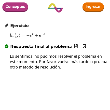
Conceptos
Ingresar
Ejercicio

−
x
x
(
)
=
−
ln\left(y\right)=-e^x+e^{-x}
+
l
n
y
e
e
Respuesta final al problema



Lo sentimos, no pudimos resolver el problema en
este momento. Por favor, vuelve más tarde o prueba
otro método de resolución.