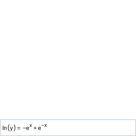
x
−
x
(
)
l
n
y
=
−
e
+
e